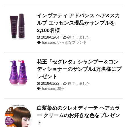
インヴァティ アドバンス ヘア&スカ
ルプ エッセンス現品かサンプルを
2,100名様
2018/02/04
-
終了しました
haircare
,
いろんなブランド
花王「セグレタ」シャンプー＆コン
ディショナーのサンプル1万名様にプ
レゼント
2018/01/22
-
終了しました
haircare
,
花王
白髪染めのクレオディーテ ヘアカラ
ー クリームのお好きな色をプレゼン
ト