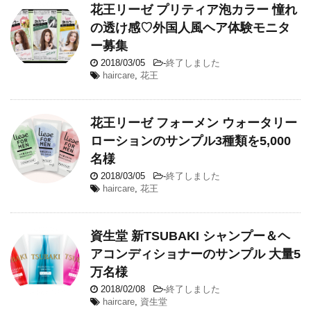
花王リーゼ プリティア泡カラー 憧れ
の透け感♡外国人風ヘア体験モニタ
ー募集
2018/03/05
-
終了しました
haircare
,
花王
花王リーゼ フォーメン ウォータリー
ローションのサンプル3種類を5,000
名様
2018/03/05
-
終了しました
haircare
,
花王
資生堂 新TSUBAKI シャンプー＆ヘ
アコンディショナーのサンプル 大量5
万名様
2018/02/08
-
終了しました
haircare
,
資生堂