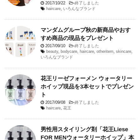
2017/10/22
-
終了しました
haircare
,
いろんなブランド
マンダムグループ秋の新商品やおす
すめ商品の現品をプレゼント
2017/09/10
-
終了しました
beauty
,
bodycare
,
haircare
,
otheritem
,
skincare
,
いろんなブランド
花王リーゼフォーメン ウォータリー
ホイップ現品を3本セットでプレゼン
ト
2017/09/08
-
終了しました
haircare
,
花王
男性用スタイリング剤「花王Liese
FOR MENウォータリーホイップ」本