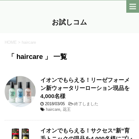
お試しコム
HOME
>
haircare
「 haircare 」 一覧
イオンでもらえる！リーゼフォーメ
ン新ウォータリーローション現品を
4,000名様
2018/03/05
-
終了しました
haircare
,
花王
イオンでもらえる！サクセス”新”育
毛トニックの現品を4,000名様にプレ